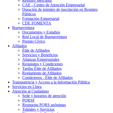
Registro Mercantil
CAE - Centro de Atención Empresarial
Duración de trámites de inscripción en Registro
Públicos
Formación Empresarial
CDE FOMENTA
Buenaventura
Documentos y Estudios
Red Local de Buenaventura
Premio Cívico
Afiliados
Élite de Afiliados
Servicios y Beneficios
Alianzas Empresariales
Requisitos y Condiciones
Tarifas Élite de Afiliados
Reglamento de Afiliados
Contáctenos - Élite de Afiliados
Transparencia y Acceso a la Información Pública
Servicios en Línea
Atención al Ciudadano
Sede y horarios de atención
PQRSF
Respuesta PQRS anónimas
Trámites y Servicios