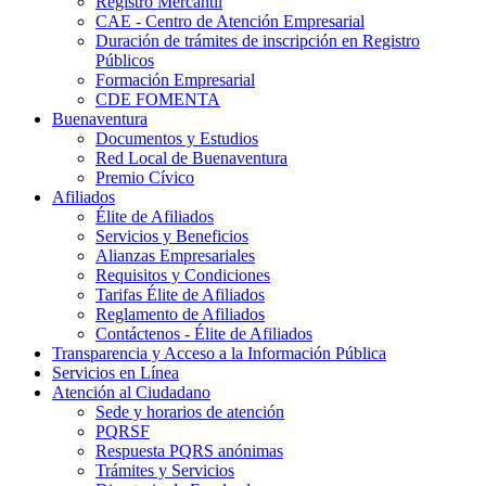
Registro Mercantil
CAE - Centro de Atención Empresarial
Duración de trámites de inscripción en Registro
Públicos
Formación Empresarial
CDE FOMENTA
Buenaventura
Documentos y Estudios
Red Local de Buenaventura
Premio Cívico
Afiliados
Élite de Afiliados
Servicios y Beneficios
Alianzas Empresariales
Requisitos y Condiciones
Tarifas Élite de Afiliados
Reglamento de Afiliados
Contáctenos - Élite de Afiliados
Transparencia y Acceso a la Información Pública
Servicios en Línea
Atención al Ciudadano
Sede y horarios de atención
PQRSF
Respuesta PQRS anónimas
Trámites y Servicios