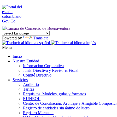
Powered by
Translate
Menu
Inicio
Nuestra Entidad
Información Corporativa
Junta Directiva y Revisoría Fiscal
Comité Directivo
Servicios
Auditorio
Tarifas
Requisitos, Modelos, guías y formatos
RUNEOL
Centro de Conciliación, Arbitraje y Amigable Composic
Registro de entidades sin ánimo de lucro
Registro Mercantil