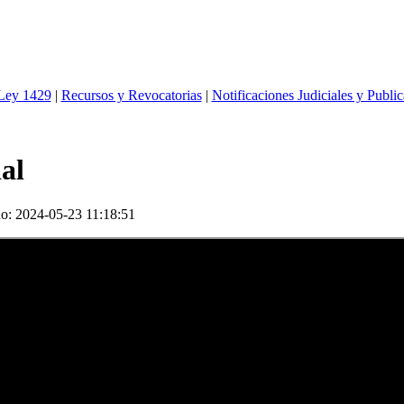
 Ley 1429
|
Recursos y Revocatorias
|
Notificaciones Judiciales y Publi
al
do:
2024-05-23 11:18:51