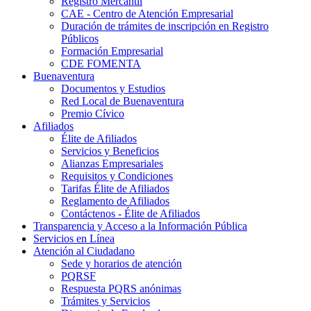
Registro Mercantil
CAE - Centro de Atención Empresarial
Duración de trámites de inscripción en Registro
Públicos
Formación Empresarial
CDE FOMENTA
Buenaventura
Documentos y Estudios
Red Local de Buenaventura
Premio Cívico
Afiliados
Élite de Afiliados
Servicios y Beneficios
Alianzas Empresariales
Requisitos y Condiciones
Tarifas Élite de Afiliados
Reglamento de Afiliados
Contáctenos - Élite de Afiliados
Transparencia y Acceso a la Información Pública
Servicios en Línea
Atención al Ciudadano
Sede y horarios de atención
PQRSF
Respuesta PQRS anónimas
Trámites y Servicios