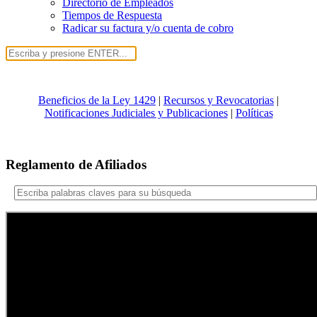
Directorio de Empleados
Tiempos de Respuesta
Radicar su factura y/o cuenta de cobro
Beneficios de la Ley 1429
|
Recursos y Revocatorias
|
Notificaciones Judiciales y Publicaciones
|
Políticas
Reglamento de Afiliados