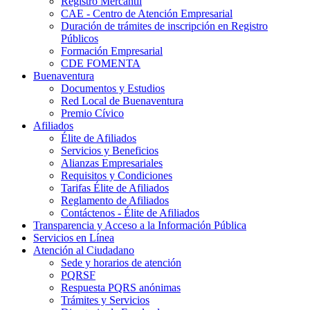
Registro Mercantil
CAE - Centro de Atención Empresarial
Duración de trámites de inscripción en Registro
Públicos
Formación Empresarial
CDE FOMENTA
Buenaventura
Documentos y Estudios
Red Local de Buenaventura
Premio Cívico
Afiliados
Élite de Afiliados
Servicios y Beneficios
Alianzas Empresariales
Requisitos y Condiciones
Tarifas Élite de Afiliados
Reglamento de Afiliados
Contáctenos - Élite de Afiliados
Transparencia y Acceso a la Información Pública
Servicios en Línea
Atención al Ciudadano
Sede y horarios de atención
PQRSF
Respuesta PQRS anónimas
Trámites y Servicios