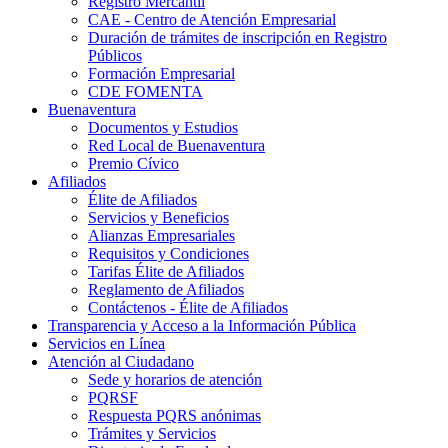
Registro Mercantil
CAE - Centro de Atención Empresarial
Duración de trámites de inscripción en Registro
Públicos
Formación Empresarial
CDE FOMENTA
Buenaventura
Documentos y Estudios
Red Local de Buenaventura
Premio Cívico
Afiliados
Élite de Afiliados
Servicios y Beneficios
Alianzas Empresariales
Requisitos y Condiciones
Tarifas Élite de Afiliados
Reglamento de Afiliados
Contáctenos - Élite de Afiliados
Transparencia y Acceso a la Información Pública
Servicios en Línea
Atención al Ciudadano
Sede y horarios de atención
PQRSF
Respuesta PQRS anónimas
Trámites y Servicios