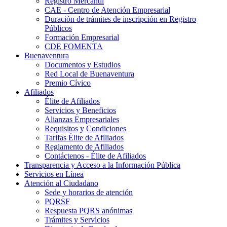
Registro Mercantil
CAE - Centro de Atención Empresarial
Duración de trámites de inscripción en Registro
Públicos
Formación Empresarial
CDE FOMENTA
Buenaventura
Documentos y Estudios
Red Local de Buenaventura
Premio Cívico
Afiliados
Élite de Afiliados
Servicios y Beneficios
Alianzas Empresariales
Requisitos y Condiciones
Tarifas Élite de Afiliados
Reglamento de Afiliados
Contáctenos - Élite de Afiliados
Transparencia y Acceso a la Información Pública
Servicios en Línea
Atención al Ciudadano
Sede y horarios de atención
PQRSF
Respuesta PQRS anónimas
Trámites y Servicios