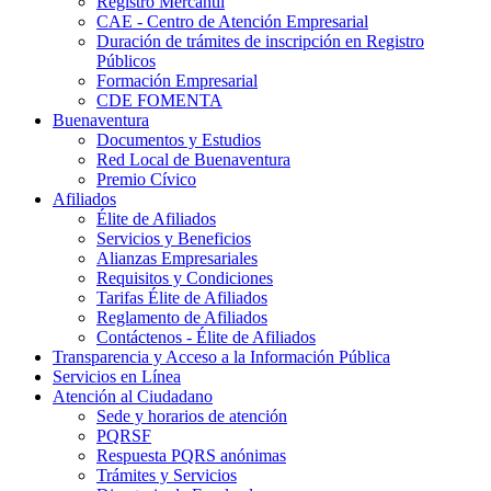
Registro Mercantil
CAE - Centro de Atención Empresarial
Duración de trámites de inscripción en Registro
Públicos
Formación Empresarial
CDE FOMENTA
Buenaventura
Documentos y Estudios
Red Local de Buenaventura
Premio Cívico
Afiliados
Élite de Afiliados
Servicios y Beneficios
Alianzas Empresariales
Requisitos y Condiciones
Tarifas Élite de Afiliados
Reglamento de Afiliados
Contáctenos - Élite de Afiliados
Transparencia y Acceso a la Información Pública
Servicios en Línea
Atención al Ciudadano
Sede y horarios de atención
PQRSF
Respuesta PQRS anónimas
Trámites y Servicios