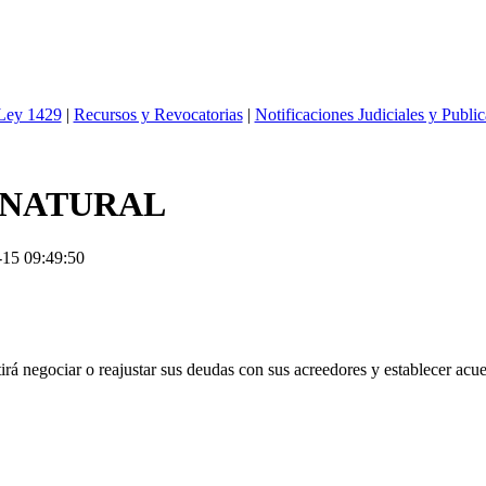
 Ley 1429
|
Recursos y Revocatorias
|
Notificaciones Judiciales y Publi
 NATURAL
-15 09:49:50
tirá negociar o reajustar sus deudas con sus acreedores y establecer acu