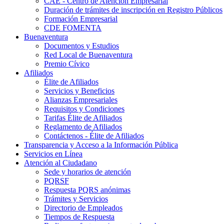
CAE - Centro de Atención Empresarial
Duración de trámites de inscripción en Registro Públicos
Formación Empresarial
CDE FOMENTA
Buenaventura
Documentos y Estudios
Red Local de Buenaventura
Premio Cívico
Afiliados
Élite de Afiliados
Servicios y Beneficios
Alianzas Empresariales
Requisitos y Condiciones
Tarifas Élite de Afiliados
Reglamento de Afiliados
Contáctenos - Élite de Afiliados
Transparencia y Acceso a la Información Pública
Servicios en Línea
Atención al Ciudadano
Sede y horarios de atención
PQRSF
Respuesta PQRS anónimas
Trámites y Servicios
Directorio de Empleados
Tiempos de Respuesta