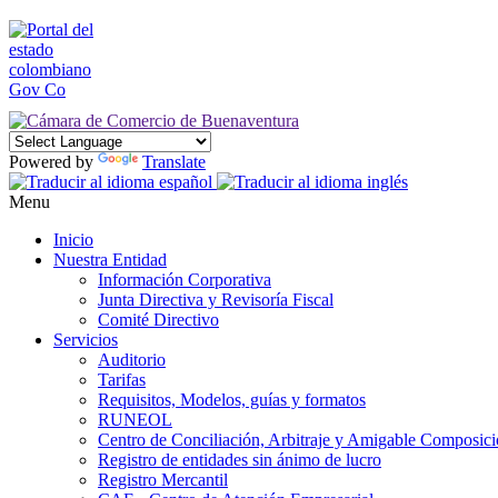
Powered by
Translate
Menu
Inicio
Nuestra Entidad
Información Corporativa
Junta Directiva y Revisoría Fiscal
Comité Directivo
Servicios
Auditorio
Tarifas
Requisitos, Modelos, guías y formatos
RUNEOL
Centro de Conciliación, Arbitraje y Amigable Composic
Registro de entidades sin ánimo de lucro
Registro Mercantil