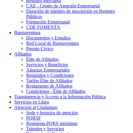
Registro Mercantil
CAE - Centro de Atención Empresarial
Duración de trámites de inscripción en Registro
Públicos
Formación Empresarial
CDE FOMENTA
Buenaventura
Documentos y Estudios
Red Local de Buenaventura
Premio Cívico
Afiliados
Élite de Afiliados
Servicios y Beneficios
Alianzas Empresariales
Requisitos y Condiciones
Tarifas Élite de Afiliados
Reglamento de Afiliados
Contáctenos - Élite de Afiliados
Transparencia y Acceso a la Información Pública
Servicios en Línea
Atención al Ciudadano
Sede y horarios de atención
PQRSF
Respuesta PQRS anónimas
Trámites y Servicios