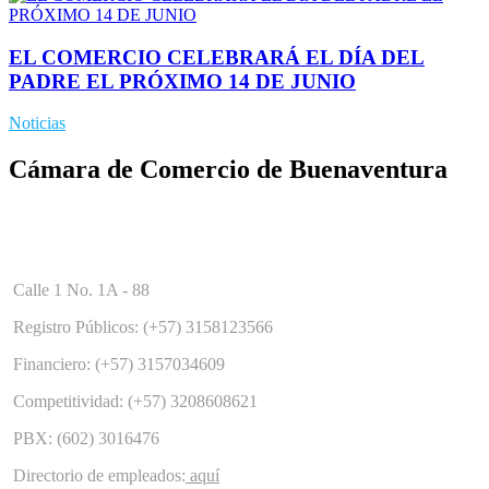
EL COMERCIO CELEBRARÁ EL DÍA DEL
PADRE EL PRÓXIMO 14 DE JUNIO
Noticias
Cámara de Comercio de Buenaventura
Calle 1 No. 1A - 88
Registro Públicos: (+57) 3158123566
Financiero: (+57) 3157034609
Competitividad: (+57) 3208608621
PBX: (602) 3016476
Directorio de empleados:
aquí