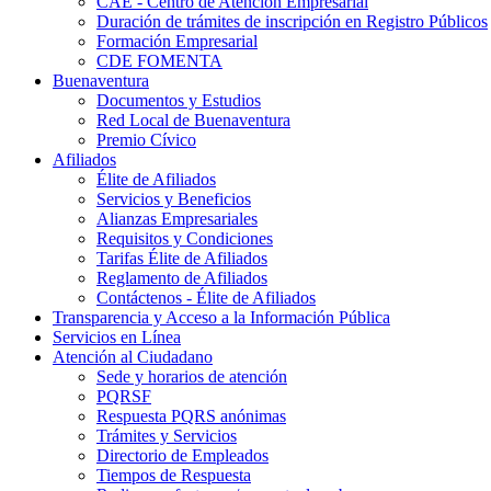
CAE - Centro de Atención Empresarial
Duración de trámites de inscripción en Registro Públicos
Formación Empresarial
CDE FOMENTA
Buenaventura
Documentos y Estudios
Red Local de Buenaventura
Premio Cívico
Afiliados
Élite de Afiliados
Servicios y Beneficios
Alianzas Empresariales
Requisitos y Condiciones
Tarifas Élite de Afiliados
Reglamento de Afiliados
Contáctenos - Élite de Afiliados
Transparencia y Acceso a la Información Pública
Servicios en Línea
Atención al Ciudadano
Sede y horarios de atención
PQRSF
Respuesta PQRS anónimas
Trámites y Servicios
Directorio de Empleados
Tiempos de Respuesta