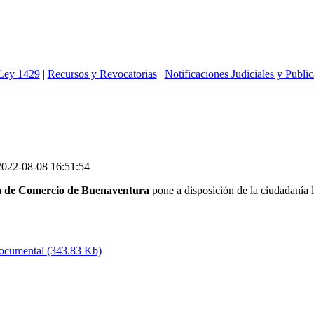
 Ley 1429
|
Recursos y Revocatorias
|
Notificaciones Judiciales y Publi
2022-08-08 16:51:54
 de Comercio de Buenaventura
pone a disposición de la ciudadanía l
Documental (343.83 Kb)