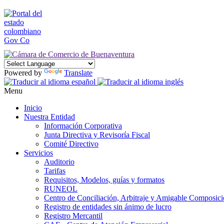
Powered by
Translate
Menu
Inicio
Nuestra Entidad
Información Corporativa
Junta Directiva y Revisoría Fiscal
Comité Directivo
Servicios
Auditorio
Tarifas
Requisitos, Modelos, guías y formatos
RUNEOL
Centro de Conciliación, Arbitraje y Amigable Composic
Registro de entidades sin ánimo de lucro
Registro Mercantil