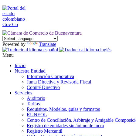
Powered by
Translate
Menu
Inicio
Nuestra Entidad
Información Corporativa
Junta Directiva y Revisoría Fiscal
Comité Directivo
Servicios
Auditorio
Tarifas
Requisitos, Modelos, guías y formatos
RUNEOL
Centro de Conciliación, Arbitraje y Amigable Composic
Registro de entidades sin ánimo de lucro
Registro Mercantil