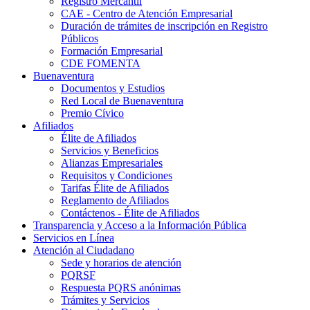
Registro Mercantil
CAE - Centro de Atención Empresarial
Duración de trámites de inscripción en Registro
Públicos
Formación Empresarial
CDE FOMENTA
Buenaventura
Documentos y Estudios
Red Local de Buenaventura
Premio Cívico
Afiliados
Élite de Afiliados
Servicios y Beneficios
Alianzas Empresariales
Requisitos y Condiciones
Tarifas Élite de Afiliados
Reglamento de Afiliados
Contáctenos - Élite de Afiliados
Transparencia y Acceso a la Información Pública
Servicios en Línea
Atención al Ciudadano
Sede y horarios de atención
PQRSF
Respuesta PQRS anónimas
Trámites y Servicios