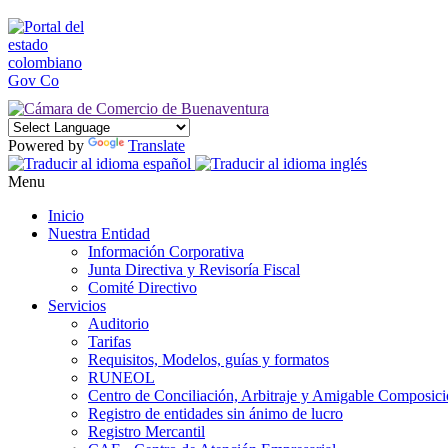
Powered by
Translate
Menu
Inicio
Nuestra Entidad
Información Corporativa
Junta Directiva y Revisoría Fiscal
Comité Directivo
Servicios
Auditorio
Tarifas
Requisitos, Modelos, guías y formatos
RUNEOL
Centro de Conciliación, Arbitraje y Amigable Composic
Registro de entidades sin ánimo de lucro
Registro Mercantil