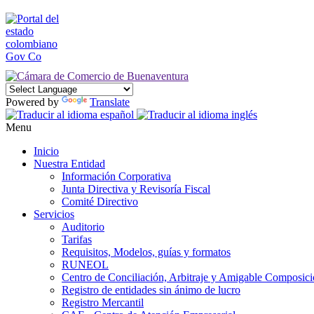
Powered by
Translate
Menu
Inicio
Nuestra Entidad
Información Corporativa
Junta Directiva y Revisoría Fiscal
Comité Directivo
Servicios
Auditorio
Tarifas
Requisitos, Modelos, guías y formatos
RUNEOL
Centro de Conciliación, Arbitraje y Amigable Composic
Registro de entidades sin ánimo de lucro
Registro Mercantil