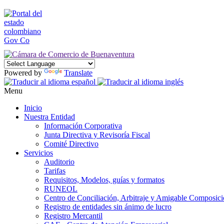
Powered by
Translate
Menu
Inicio
Nuestra Entidad
Información Corporativa
Junta Directiva y Revisoría Fiscal
Comité Directivo
Servicios
Auditorio
Tarifas
Requisitos, Modelos, guías y formatos
RUNEOL
Centro de Conciliación, Arbitraje y Amigable Composic
Registro de entidades sin ánimo de lucro
Registro Mercantil