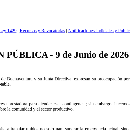
 Ley 1429
|
Recursos y Revocatorias
|
Notificaciones Judiciales y Publi
ÚBLICA - 9 de Junio de 2026
e Buenaventura y su Junta Directiva, expresan su preocupación por l
table.
a prestadora para atender esta contingencia; sin embargo, hacemos un
bre la comunidad y el sector productivo.
vita a trabajar unidos no solo para superar la emergencia actual, si